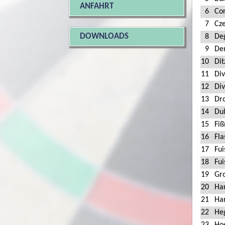
ANFAHRT
6
Co
7
Cze
DOWNLOADS
8
De
9
De
10
Dit
11
Di
12
Di
13
Dr
14
Du
15
Fi
16
Fla
17
Fui
18
Fui
19
Gr
20
Ha
21
Ha
22
He