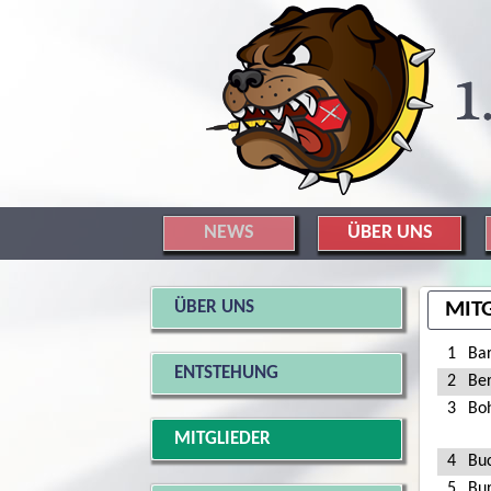
NEWS
ÜBER UNS
ÜBER UNS
MIT
1
Ba
ENTSTEHUNG
2
Be
3
Bo
MITGLIEDER
4
Bu
5
Bu