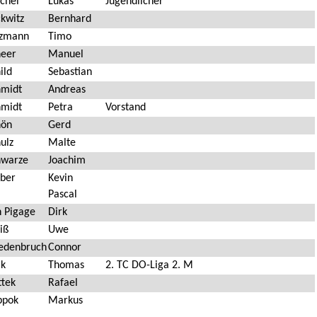
ichel
Lukas
Jugendlicher
ckwitz
Bernhard
lzmann
Timo
heer
Manuel
ild
Sebastian
hmidt
Andreas
hmidt
Petra
Vorstand
hön
Gerd
ulz
Malte
hwarze
Joachim
eber
Kevin
Pascal
n Pigage
Dirk
iß
Uwe
edenbruch
Connor
lk
Thomas
2. TC DO-Liga 2. M
ttek
Rafael
ppok
Markus