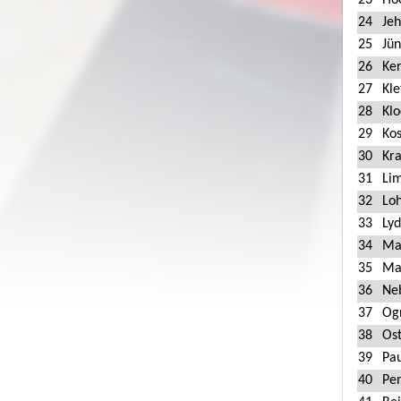
23
Ho
24
Je
25
Jü
26
Ke
27
Kle
28
Klo
29
Kos
30
Kr
31
Li
32
Lo
33
Lyd
34
Ma
35
Ma
36
Ne
37
Og
38
Os
39
Pa
40
Pe