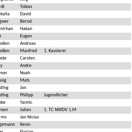
rdt
Tobias
kalla
David
gwer
Bernd
mirhan
Hakan
z
Eugen
voßen
Andreas
voßen
Manfred
1. Kassierer
oste
Carsten
ly
Andre
ßmer
Noah
ssig
Mats
sting
Jan
sting
Philipp
Jugendlicher
obe
Yannic
nsen
Julian
1. TC NWDV 1.M
rms
Jan Niclas
gemann
Kevin