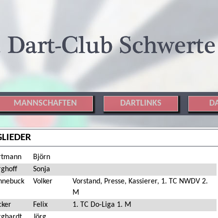
MANNSCHAFTEN
DARTLINKS
D
GLIEDER
rtmann
Björn
rghoff
Sonja
hnebuck
Volker
Vorstand, Presse, Kassierer, 1. TC NWDV 2.
M
cker
Felix
1. TC Do-Liga 1. M
rghardt
Jörg