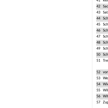
41
Re
42
Sa
43
Sa
44
Sc
45
Sch
46
Sc
47
Sc
48
Sc
49
Sch
50
Sc
51
Tr
52
vo
53
We
54
Wi
55
Wi
56
Wi
57
Zu