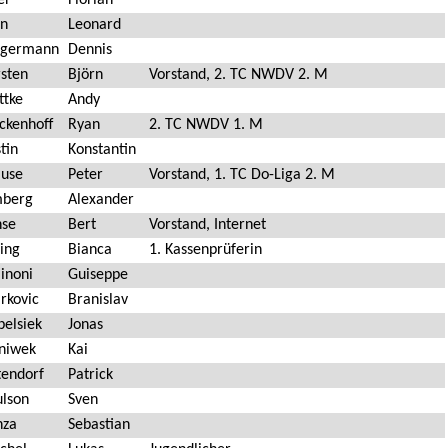
er
Florian
hn
Leonard
ngermann
Dennis
rsten
Björn
Vorstand, 2. TC NWDV 2. M
ttke
Andy
ckenhoff
Ryan
2. TC NWDV 1. M
tin
Konstantin
ause
Peter
Vorstand, 1. TC Do-Liga 2. M
mberg
Alexander
hse
Bert
Vorstand, Internet
ing
Bianca
1. Kassenprüferin
inoni
Guiseppe
rkovic
Branislav
belsiek
Jonas
niwek
Kai
tendorf
Patrick
ulson
Sven
nza
Sebastian